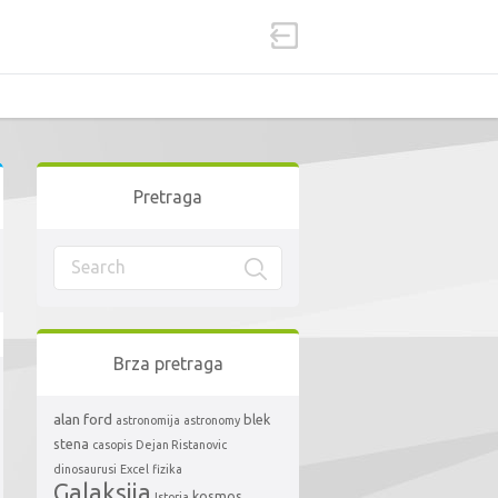
Pretraga
Brza pretraga
alan ford
blek
astronomija
astronomy
stena
casopis
Dejan Ristanovic
dinosaurusi
Excel
fizika
Galaksija
kosmos
Istorja