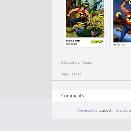
Categories:
Zagor
Tags:
zagor
Comments
You must be
logged in
to post 