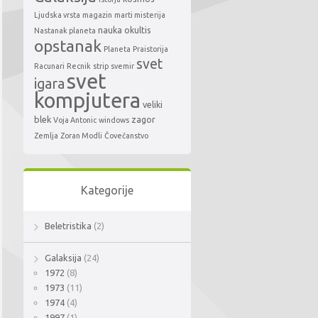
Ljudska vrsta
magazin
marti misterija
nauka
okultis
Nastanak planeta
opstanak
Planeta
Praistorija
svet
Racunari
Recnik
strip
svemir
svet
igara
kompjutera
veliki
blek
zagor
Voja Antonic
windows
Zemlja
Zoran Modli
Čovečanstvo
Kategorije
Beletristika
(2)
Galaksija
(24)
1972
(8)
1973
(11)
1974
(4)
1997
(1)