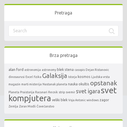
Pretraga
Brza pretraga
alan ford
blek stena
astronomija
astronomy
casopis
Dejan Ristanovic
Galaksija
kosmos
dinosaurusi
Excel
fizika
Istorja
Ljudska vrsta
opstanak
nauka
okultis
magazin
marti misterija
Nastanak planeta
svet
svet igara
Planeta
Praistorija
Racunari
Recnik
strip
svemir
kompjutera
veliki blek
zagor
Voja Antonic
windows
Zemlja
Zoran Modli
Čovečanstvo