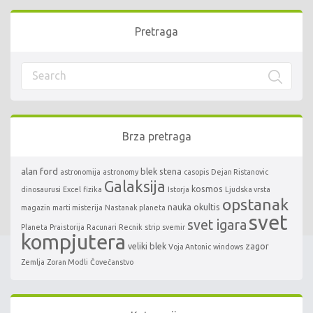
Pretraga
Brza pretraga
alan ford
blek stena
astronomija
astronomy
casopis
Dejan Ristanovic
Galaksija
kosmos
dinosaurusi
Excel
fizika
Istorja
Ljudska vrsta
opstanak
nauka
okultis
magazin
marti misterija
Nastanak planeta
svet
svet igara
Planeta
Praistorija
Racunari
Recnik
strip
svemir
kompjutera
veliki blek
zagor
Voja Antonic
windows
Zemlja
Zoran Modli
Čovečanstvo