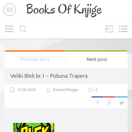
Previous post
Next post
Veliki Blek br.1 – Pobuna Trapera
25.06.2020
BooksOfKnjige
0