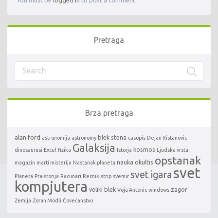
You must be
logged in
to post a comment.
Pretraga
Brza pretraga
alan ford
blek stena
astronomija
astronomy
casopis
Dejan Ristanovic
Galaksija
kosmos
dinosaurusi
Excel
fizika
Istorja
Ljudska vrsta
opstanak
nauka
okultis
magazin
marti misterija
Nastanak planeta
svet
svet igara
Planeta
Praistorija
Racunari
Recnik
strip
svemir
kompjutera
veliki blek
zagor
Voja Antonic
windows
Zemlja
Zoran Modli
Čovečanstvo