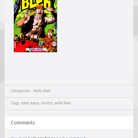
Categories:
Veliki Blek
Tags:
blek stena
,
okultis
,
veliki blek
Comments